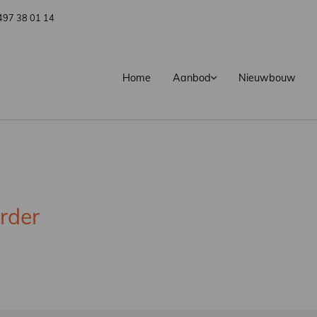
497 38 01 14
Home
Aanbod
Nieuwbouw
rder