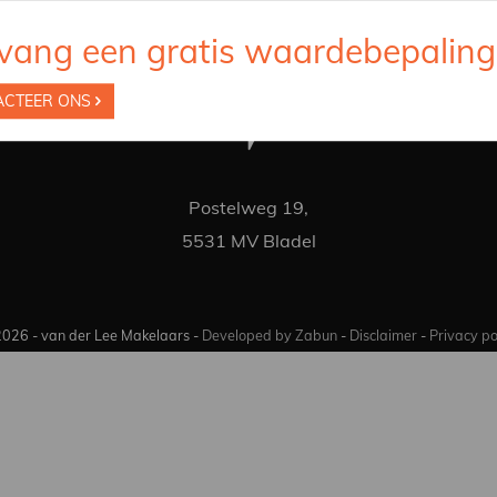
vang een gratis waardebepaling
ACTEER ONS
Postelweg 19,
5531 MV Bladel
026 - van der Lee Makelaars -
Developed by Zabun
-
Disclaimer
-
Privacy po