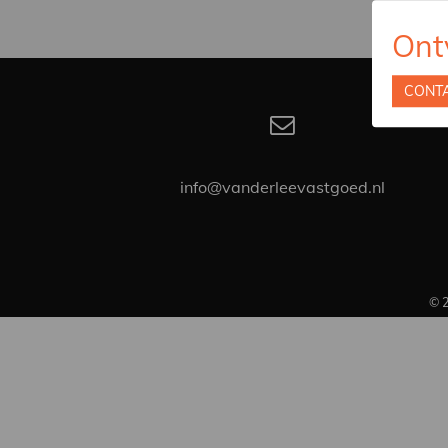
Ont
CONT
info@vanderleevastgoed.nl
© 2